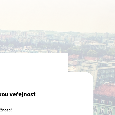
kou veřejnost
žností: