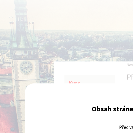
Nav
P
Kurz
Workshop
brno
Obsah stráne
8.11.2026
Online přihláška
Před v