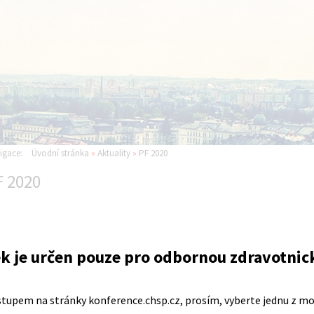
igace:
Úvodní stránka
»
Aktuality
»
PF 2020
F 2020
k je určen pouze pro odbornou zdravotnic
stupem na stránky konference.chsp.cz, prosím, vyberte jednu z mo