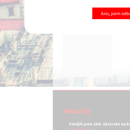
Ano, jsem odbo
Aktuality
Zahájili jsme sběr abstrakt na 
22.05.2024