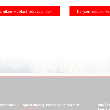
rníkem v oblasti zdravotnictví.
Ne, jsem odborníkem
konferenci
Spuštěna registrace na konferenci
VIII. Č
03.05.2024
konfer