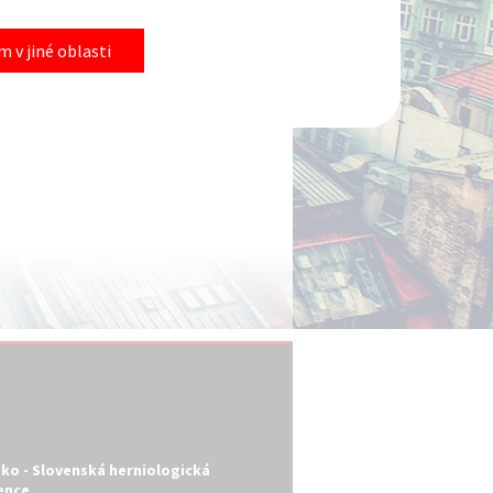
 v jiné oblasti
esko - Slovenská herniologická
ence