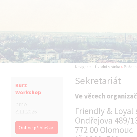
Navigace:
Úvodní stránka
»
Pořadat
Sekretariát
Kurz
Workshop
Ve věcech organizač
brno
Friendly & Loyal s
8.11.2026
Ondřejova 489/1
Online přihláška
772 00 Olomouc