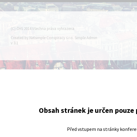
(C) ČHS 2014 Všechna práva vyhrazena
Created by Netsimple Conspiracy s.r.o. Simple Admin
v 3.1
Obsah stránek je určen pouze
Před vstupem na stránky konferen