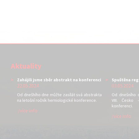
Aktuality
Zahájili jsme sběr abstrakt na konferenci
Spuštěna reg
22.05.2024
03.05.2024
Od dnešhího dne můžte zasílát svá abstrakta
Od dnešního 
na letošní ročník herniologické konference.
VIII. Česko 
konferenci.
/více info
/více info