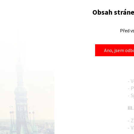
Obsah stráne
Rá
I.
Před v
- 
- 
Ano, jsem odbo
- 
II
- 
- 
- 
III
- 
- V