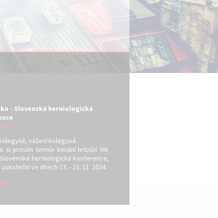
esko - Slovenská herniologická
ence
024
kolegyně, vážení kolegové.
 si prosím termín konání letošní VIII.
 Slovenské herniologické konference,
 uskuteční ve dnech 13. - 15. 11. 2024.
nfo