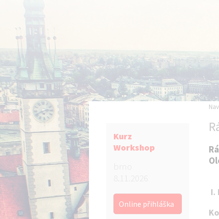
Nav
R
Kurz
Workshop
Rá
Ol
brno
8.11.2026
I.
Online přihláška
Ko