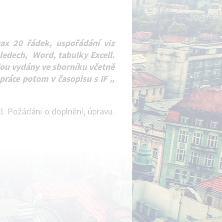
ax 20 řádek, uspořádání viz
ledech, Word, tabulky Excell.
udou vydány ve sborníku včetně
 práce potom v časopisu s IF „
l. Požádáni o doplnění, úpravu.