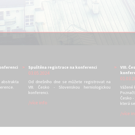
konferenci
Spuštěna registrace na konferenci
VIII. Č
03.05.2024
konfer
01.03.2
 abstrakta
Od dnešního dne se můžete registrovat na
ference.
VIII. Česko - Slovenskou herniologickou
Vážené 
konferenci.
Poznačte
Česko -
/více info
která se
/více i