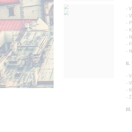
- 
- 
- 
- 
- 
- 
- 
II.
- V
- 
- 
- 
III
- 
- V