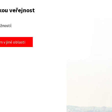
kou veřejnost
žností:
 v jiné oblasti