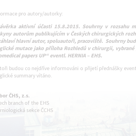
formace pro autory/autorky:
ávěrka aktivní účasti 15.8.2015. Souhrny v rozsahu m
kyny autorům publikujícím v Českých chirurgických rozh
záhlaví hlavní autor, spoluautoři, pracoviště. Souhrny b
glické mutace jako příloha Rozhledů v chirurgii, vybrané
omedical papers UP“ eventl. HERNIA – EHS.
toři budou co nejdříve informováni o přijetí přednášky event
glické summary vítáno.
bor ČHS, z.s.
ech branch of the EHS
rniologická sekce ČCHS