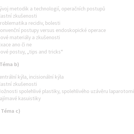
Vývoj metodik a technologií, operačních postupů
Vlastní zkušenosti
Problematika recidiv, bolesti
Konvenční postupy versus endoskopické operace
Nové materiály a zkušenosti
Fixace ano či ne
Nové postuy, „tips and tricks“
Téma b)
entrální kýla, incisionální kýla
Vlastní zkušenosti
Možnosti spolehlivé plastiky, spolehlivého uzávěru laparotom
Zajímavé kasuistiky
.
Téma c)
Brániční hernie
aria