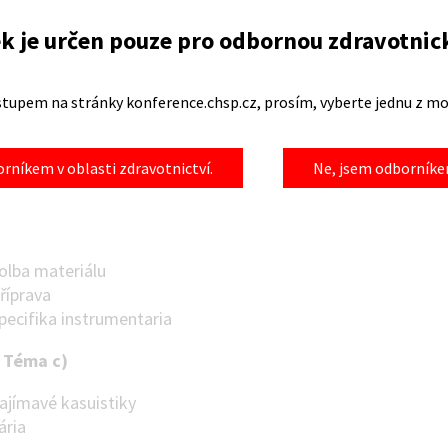
k je určen pouze pro odbornou zdravotnic
mcový program-nelékařské obory/sestry:
Téma a)
stupem na stránky konference.chsp.cz, prosím, vyberte jednu z mo
Činnost kýlních poraden
„follow up nemocných“
rníkem v oblasti zdravotnictví.
Ne, jsem odborníkem
Perioperační péče, zvláštnosti u jednotlivých typů hernií
.
Téma b)
Volba materiálu
Příprava
Specifika instrumentaria
.
Téma c)
Zajímavé kasuistiky
ária