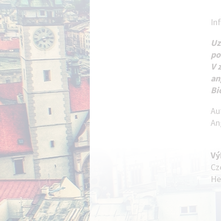
In
Uz
po
V 
an
Bi
Au
An
Vý
Cz
He