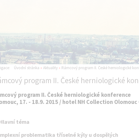
igace:
Úvodní stránka
»
Aktuality
»
Rámcový program II. České herniologické ko
ámcový program II. České herniologické ko
mcový program II. České herniologické konference
omouc, 17. - 18.9. 2015 / hotel NH Collection Olomou
Hlavní téma
mplexní problematika tříselné kýly u dospělých