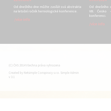
Od dnešhího dne můžte zasílát svá abstrakta
Od dnešního 
na letošní ročník herniologické konference.
VIII. Česko 
konferenci.
/více info
/více info
(C) ČHS 2014 Všechna práva vyhrazena
Created by Netsimple Conspiracy s.r.o. Simple Admin
v 3.1