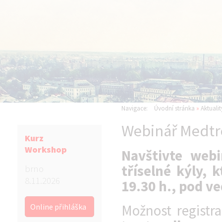
Navigace:
Úvodní stránka
»
Aktualit
Webinář Medtr
Kurz
Workshop
Navštivte web
tříselné kýly, 
brno
8.11.2026
19.30 h., pod v
Online přihláška
Možnost registr