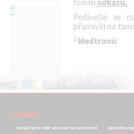
tomto
odkazu.
Podívejte se n
připravili
na tom
Aktuality
Zahájili jsme sběr abstrakt na konferenci
Spuštěna reg
22.05.2024
03.05.2024