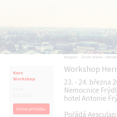
Navigace:
Úvodní stránka
»
Aktualit
Workshop Hern
Kurz
Workshop
23. - 24. března 
Nemocnice Frýdla
brno
8.11.2026
hotel Antonie Fr
Online přihláška
Pořádá Aesculap