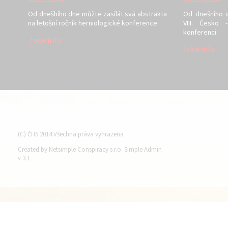
Od dnešhího dne můžte zasílát svá abstrakta
Od dnešního 
na letošní ročník herniologické konference.
VIII. Česko 
konferenci.
/více info
/více info
(C) ČHS 2014 Všechna práva vyhrazena
Created by Netsimple Conspiracy s.r.o. Simple Admin
v 3.1